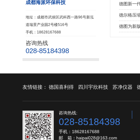
成都海派环保科技
德图新一
德尔格压缩空
地址：成都市武侯区武科西一路96号新泓
道瑞景产业园2号楼516号
德图为新版
手机：18628167688
咨询热线
028-85184398
友情链接：
德国喜利得
四川宇欣科技
苏净仪器
咨询热线:
028-85184398
手机：18628167688
邮 箱：haipai028@163.com