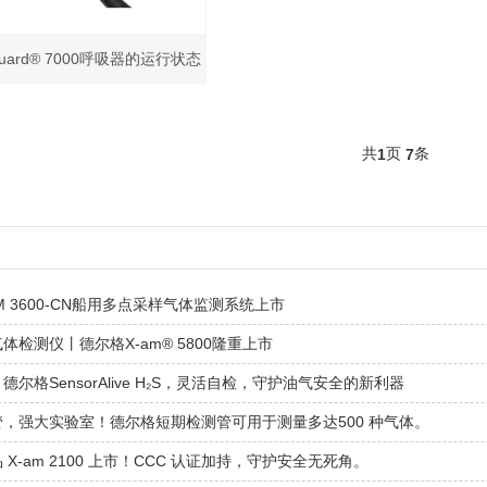
dyguard® 7000呼吸器的运行状态
监测设备
共
页
条
1
7
M 3600-CN船用多点采样气体监测系统上市
体检测仪丨德尔格X-am® 5800隆重上市
德尔格SensorAlive H₂S，灵活自检，守护油气安全的新利器
，强大实验室！德尔格短期检测管可用于测量多达500 种气体。
 X-am 2100 上市！CCC 认证加持，守护安全无死角。