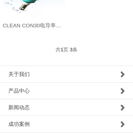
CLEAN CON30电导率测试计(电导率/TDS/盐度)
共
页
条
1
3
关于我们
产品中心
新闻动态
成功案例