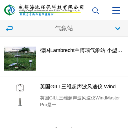
气象站
德国Lambrecht兰博瑞气象站 小型气象环境监测设备
英国GILL三维超声波风速仪 WindMaster Pro
英国GILL三维超声波风速仪WindMaster
Pro是一...